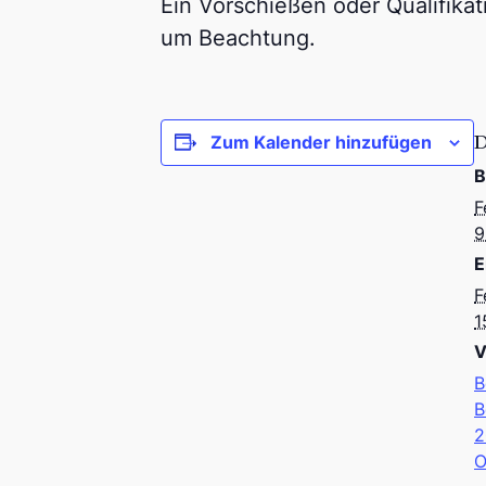
Ein Vorschießen oder Qualifikat
um Beachtung.
Zum Kalender hinzufügen
B
F
9
E
F
1
V
B
B
2
O