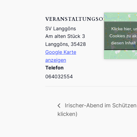
VERANSTALTUNGSORT
SV Langgöns
Klicke hier, 
Am alten Stück 3
Cookies zu ak
diesen Inhalt
Langgöns
,
35428
Google Karte
anzeigen
Telefon
064032554
Irischer-Abend im Schützenh
klicken)