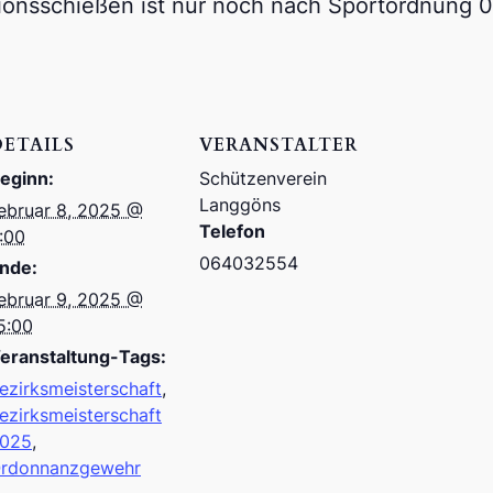
ionsschießen ist nur noch nach Sportordnung 0.
DETAILS
VERANSTALTER
eginn:
Schützenverein
Langgöns
ebruar 8, 2025 @
Telefon
:00
064032554
nde:
ebruar 9, 2025 @
5:00
eranstaltung-Tags:
ezirksmeisterschaft
,
ezirksmeisterschaft
025
,
rdonnanzgewehr