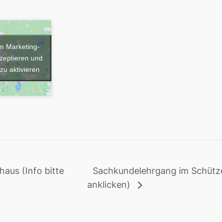
um Marketing-
zeptieren und
 zu aktivieren
aus (Info bitte
Sachkundelehrgang im Schütze
anklicken)