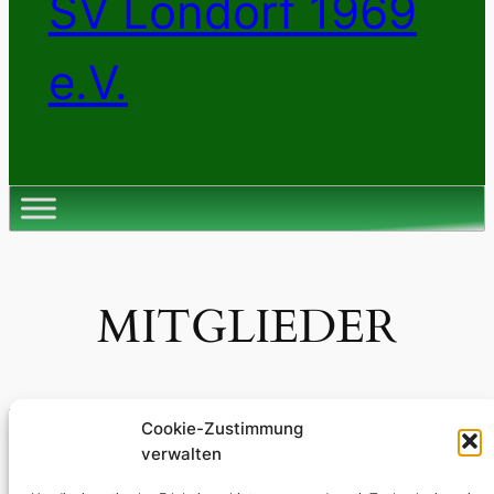
SV Londorf 1969
e.V.
MITGLIEDER
Cookie-Zustimmung
verwalten