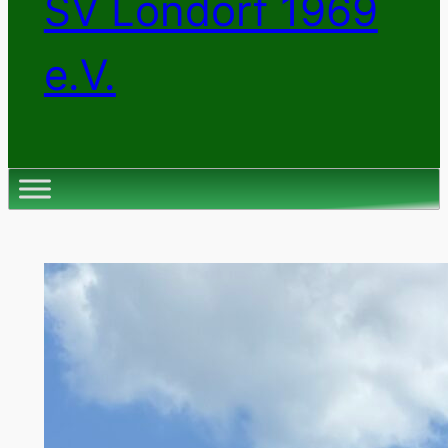
SV Londorf 1969
e.V.