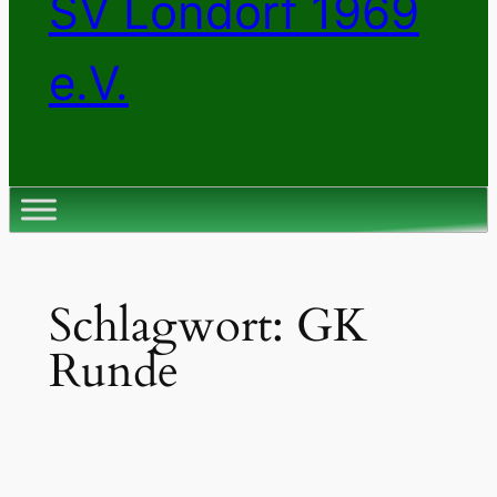
SV Londorf 1969
e.V.
Schlagwort:
GK
Runde