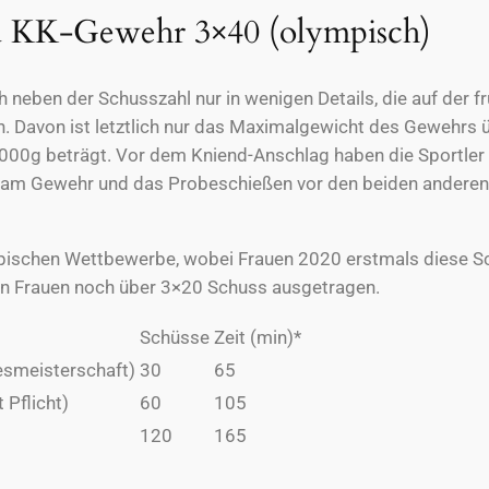
 KK-Gewehr 3×40 (olympisch)
ch neben der Schusszahl nur in wenigen Details, die auf de
 Davon ist letztlich nur das Maximalgewicht des Gewehrs 
00g beträgt. Vor dem Kniend-Anschlag haben die Sportler 1
am Gewehr und das Probeschießen vor den beiden anderen
pischen Wettbewerbe, wobei Frauen 2020 erstmals diese Sc
en Frauen noch über 3×20 Schuss ausgetragen.
Schüsse
Zeit (min)*
esmeisterschaft)
30
65
Pflicht)
60
105
120
165