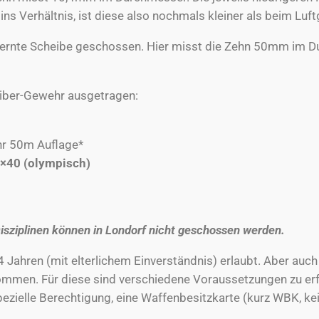
s Verhältnis, ist diese also nochmals kleiner als beim Luf
ntfernte Scheibe geschossen. Hier misst die Zehn 50mm im 
liber-Gewehr ausgetragen:
r 50m Auflage*
×40 (olympisch)
isziplinen können in Londorf nicht geschossen werden.
4 Jahren (mit elterlichem Einverständnis) erlaubt. Aber au
men. Für diese sind verschiedene Voraussetzungen zu erfül
pezielle Berechtigung, eine Waffenbesitzkarte (kurz WBK, ke