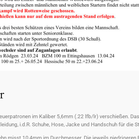
r
euerpatronen im Kaliber 5,6mm (.22 lfb/lr) verschießen. Das
eidung, i.d.R. Schuhe, Hose, Jacke und Handschuh für die Stü
Zehn misst 10,4mm im Durchmesser. Die jeweils niedrigeren