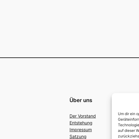
Über uns
Um dir ein 
Der Vorstand
Geräteinfor
Entstehung
C
Technologie
Impressum
auf dieser W
zurückziehs
Satzung