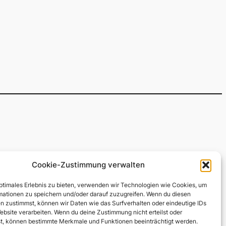
Datenschutz
Social
Cookie-Zustimmung verwalten
Facebook
optimales Erlebnis zu bieten, verwenden wir Technologien wie Cookies, um
Datenschutzerklärung
mationen zu speichern und/oder darauf zuzugreifen. Wenn du diesen
ookie-Richtlinie (EU)
Facebook
n zustimmst, können wir Daten wie das Surfverhalten oder eindeutige IDs
Kontakt
ebsite verarbeiten. Wenn du deine Zustimmung nicht erteilst oder
t, können bestimmte Merkmale und Funktionen beeinträchtigt werden.